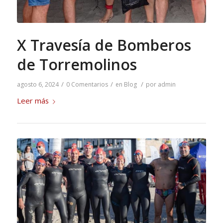
X Travesía de Bomberos
de Torremolinos
/
/
/
agosto 6, 2024
0 Comentarios
en
Blog
por
admin
Leer más