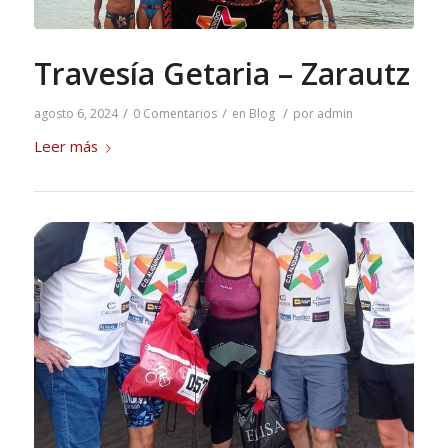
Travesía Getaria – Zarautz
/
/
/
agosto 6, 2024
0 Comentarios
en
Blog
por
admin
Leer más