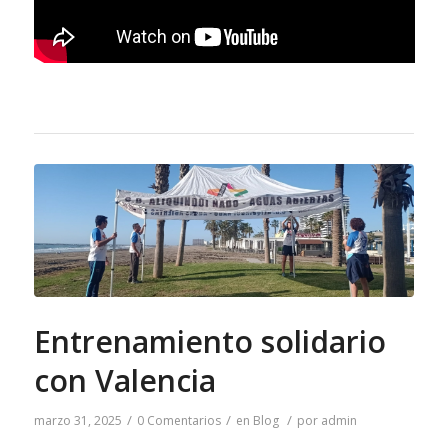
Entrenamiento solidario
con Valencia
/
/
/
marzo 31, 2025
0 Comentarios
en
Blog
por
admin