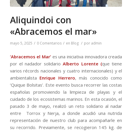
Aliquindoi con
«Abracemos el mar»
/
/
/
mayo 5, 2025
0 Comentarios
en
Blog
por
admin
‘Abracemos el Mar’
es una iniciativa innovadora creada
por el nadador solidario
Alberto Lorente (
que tiene
varios récords nacionales y cuatro internacionales) y el
ambientalista
Enrique Herrero
, más conocido como
‘Quique Bolsitas’. Este evento busca recorrer las costas
españolas promoviendo la limpieza de playas y el
cuidado de los ecosistemas marinos. En esta ocasión, el
pasado 3 de mayo, realizó un reto solidario al nadar
entre Torrox y Nerja, a donde acudió una nutrida
representación de nuestro club para acompañarle en
su recorrido. Previamente, se recogieron 145 kg. de