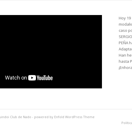
Hoy 19
modalid
caso po
SERGIO
PEÑA h
Adapta
Han hec
hasta 
¡Enhor
uindoi Club de Nado
-
powered by Enfold WordPress Theme
Polític