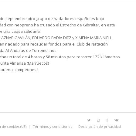
 de septiembre otro grupo de nadadores españoles bajo
ad con neopreno ha cruzado el Estrecho de Gibraltar, en este
r una causa solidaria.
 AZNAR GAVILÁN, EDUARDO BADIA DIEZ y XIMENA MARIA NIELL
an nadado para recaudar fondos para el Club de Natación
da Al-Andalus de Torremolinos.
ho un total de 4 horas y 58 minutos para recorrer 17’2 kilómetros
Punta Almansa (Marruecos)
abuena, campeones !
a de cookies (UE)
Términos y condiciones
Declaración de privacidad