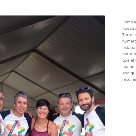
Como to
nuestro
Torremo
numero
estaban
natació
que el 
abandon
año que
recomen