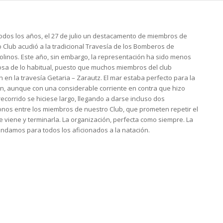
dos los años, el 27 de julio un destacamento de miembros de
 Club acudió a la tradicional Travesía de los Bomberos de
linos. Este año, sin embargo, la representación ha sido menos
sa de lo habitual, puesto que muchos miembros del club
 en la travesía Getaria – Zarautz. El mar estaba perfecto para la
n, aunque con una considerable corriente en contra que hizo
recorrido se hiciese largo, llegando a darse incluso dos
os entre los miembros de nuestro Club, que prometen repetir el
 viene y terminarla. La organización, perfecta como siempre. La
damos para todos los aficionados a la natación.